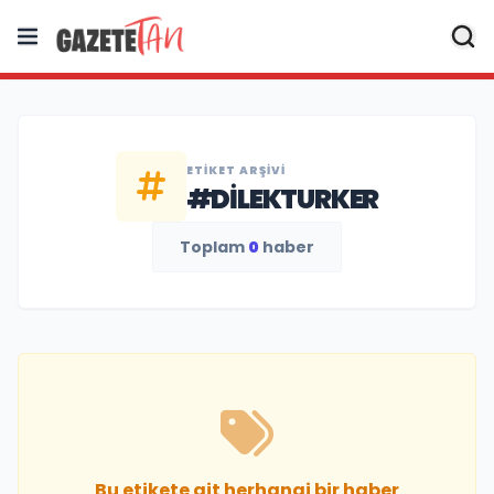
ETIKET ARŞIVI
#DILEKTURKER
Toplam
0
haber
Bu etikete ait herhangi bir haber