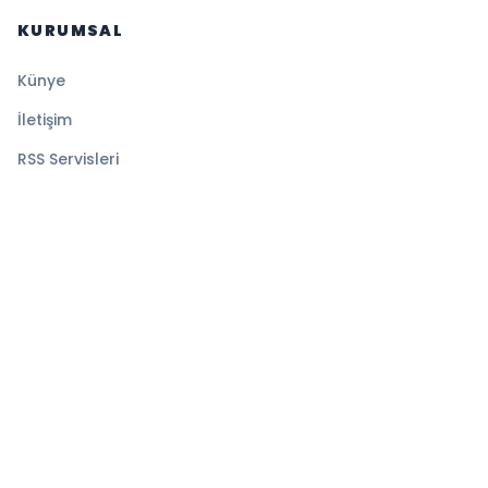
KURUMSAL
Künye
İletişim
RSS Servisleri
YASAL
Gizlilik Politikası
Kullanım Şartları
Çerez Politikası
© 2026 Gazete Tan. Tüm hakları saklıdır.