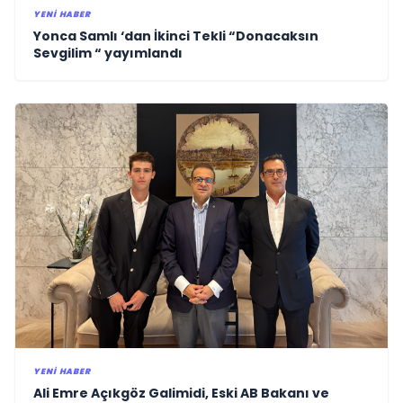
YENI HABER
Yonca Samlı ‘dan İkinci Tekli “Donacaksın
Sevgilim “ yayımlandı
YENI HABER
Ali Emre Açıkgöz Galimidi, Eski AB Bakanı ve