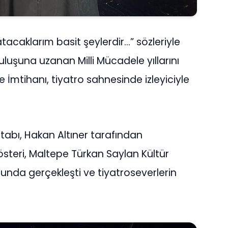
atacaklarım basit şeylerdir…” sözleriyle
tuluşuna uzanan Milli Mücadele yıllarını
le İmtihanı, tiyatro sahnesinde izleyiciyle
itabı, Hakan Altıner tarafından
österi, Maltepe Türkan Saylan Kültür
nda gerçekleşti ve tiyatroseverlerin