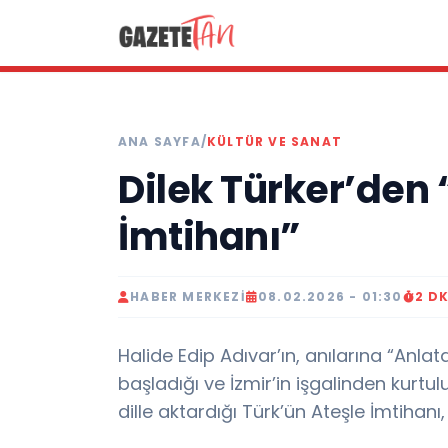
ANA SAYFA
/
KÜLTÜR VE SANAT
Dilek Türker’den 
İmtihanı”
HABER MERKEZI
08.02.2026 - 01:30
2 D
Halide Edip Adıvar’ın, anılarına “Anlat
başladığı ve İzmir’in işgalinden kurtul
dille aktardığı Türk’ün Ateşle İmtihanı,