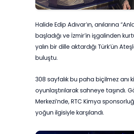
Halide Edip Adıvar’ın, anılarına “Anl
başladığı ve İzmir’in işgalinden kur
yalın bir dille aktardığı Türk’ün Ateş
buluştu.
308 sayfalık bu paha biçilmez anı k
oyunlaştırılarak sahneye taşındı. G
Merkezi’nde, RTC Kimya sponsorluğu
yoğun ilgisiyle karşılandı.