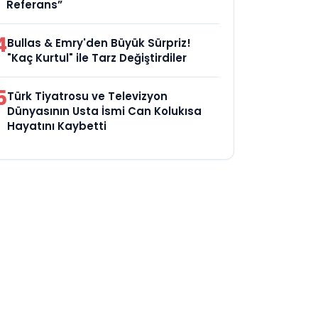
Referans”
4
Bullas & Emry'den Büyük Sürpriz!
"Kaç Kurtul" ile Tarz Değiştirdiler
5
Türk Tiyatrosu ve Televizyon
Dünyasının Usta İsmi Can Kolukısa
Hayatını Kaybetti