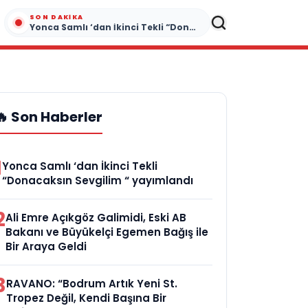
SON DAKIKA
Yonca Samlı ‘dan İkinci Tekli “Donacaksın Sevgilim “ yayımlandı
🔥 Son Haberler
1
Yonca Samlı ‘dan İkinci Tekli
“Donacaksın Sevgilim “ yayımlandı
2
Ali Emre Açıkgöz Galimidi, Eski AB
Bakanı ve Büyükelçi Egemen Bağış ile
Bir Araya Geldi
3
RAVANO: “Bodrum Artık Yeni St.
Tropez Değil, Kendi Başına Bir