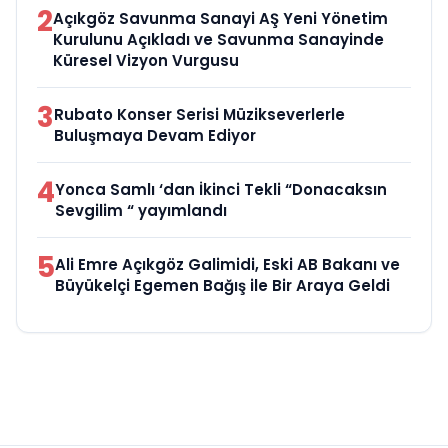
2
Açıkgöz Savunma Sanayi AŞ Yeni Yönetim
Kurulunu Açıkladı ve Savunma Sanayinde
Küresel Vizyon Vurgusu
3
Rubato Konser Serisi Müzikseverlerle
Buluşmaya Devam Ediyor
4
Yonca Samlı ‘dan İkinci Tekli “Donacaksın
Sevgilim “ yayımlandı
5
Ali Emre Açıkgöz Galimidi, Eski AB Bakanı ve
Büyükelçi Egemen Bağış ile Bir Araya Geldi