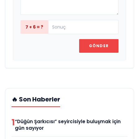
7 + 6 = ?
GÖNDER
🔥 Son Haberler
1
“Düğün Şarkıcısı” seyircisiyle buluşmak için
gün sayıyor