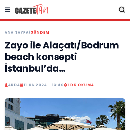
ANA SAYFA
/
GÜNDEM
Zayo ile Alaçatı/Bodrum
beach konsepti
İstanbul’da…
ARDA
11.06.2024 - 13:40
1 DK OKUMA