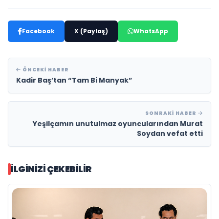
Facebook
X (Paylaş)
WhatsApp
ÖNCEKI HABER
Kadir Baş’tan “Tam Bi Manyak”
SONRAKI HABER
Yeşilçamın unutulmaz oyuncularından Murat
Soydan vefat etti
İLGINIZI ÇEKEBILIR