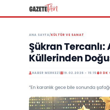
ANA SAYFA
/
KÜLTÜR VE SANAT
Şükran Tercanlı: 
Küllerinden Doğu
HABER MERKEZI
19.02.2026 - 15:15
3 DK
“En karanlık gece bile sonunda şafağa t