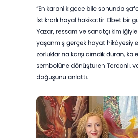
“En karanlık gece bile sonunda şaf
İstikrarlı hayal hakikattir. Elbet bir 
Yazar, ressam ve sanatçı kimliğiyle
yaşanmış gerçek hayat hikâyesiyl
zorluklarına karşı dimdik duran, ka
sembolüne dönüştüren Tercanlı, v
doğuşunu anlattı.