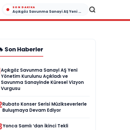
SON DAKIKA
Açıkgöz Savunma Sanayi AŞ Yeni Yönetim Kurulunu Açıkladı ve Savunma Sanayinde Küresel Vizyon Vurgusu
🔥 Son Haberler
1
Açıkgöz Savunma Sanayi AŞ Yeni
Yönetim Kurulunu Açıkladı ve
Savunma Sanayinde Küresel Vizyon
Vurgusu
2
Rubato Konser Serisi Müzikseverlerle
Buluşmaya Devam Ediyor
3
Yonca Samlı ‘dan İkinci Tekli