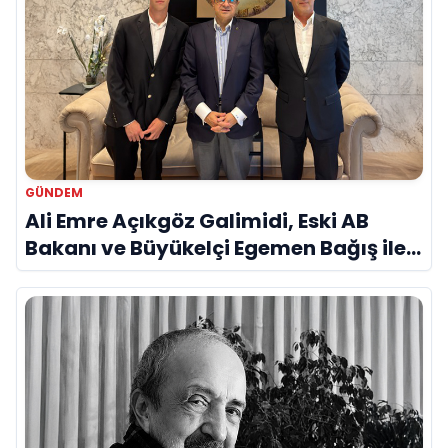
GÜNDEM
Ali Emre Açıkgöz Galimidi, Eski AB
Bakanı ve Büyükelçi Egemen Bağış ile
Bir Araya Geldi