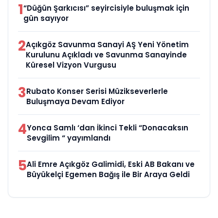
1
“Düğün Şarkıcısı” seyircisiyle buluşmak için
gün sayıyor
2
Açıkgöz Savunma Sanayi AŞ Yeni Yönetim
Kurulunu Açıkladı ve Savunma Sanayinde
Küresel Vizyon Vurgusu
3
Rubato Konser Serisi Müzikseverlerle
Buluşmaya Devam Ediyor
4
Yonca Samlı ‘dan İkinci Tekli “Donacaksın
Sevgilim “ yayımlandı
5
Ali Emre Açıkgöz Galimidi, Eski AB Bakanı ve
Büyükelçi Egemen Bağış ile Bir Araya Geldi