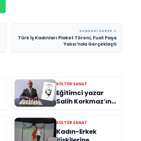
SONRAKI HABER
Türk İş Kadınları Plaket Töreni, Fuat Paşa
Yalısı’nda Gerçekleşti
KÜLTÜR SANAT
Eğitimci yazar
Salih Korkmaz’ın
m
EĞİTİM kitabı hala
büyük ilgi görmeye
KÜLTÜR SANAT
devam ediyor
Kadın-Erkek
ilişkilerine