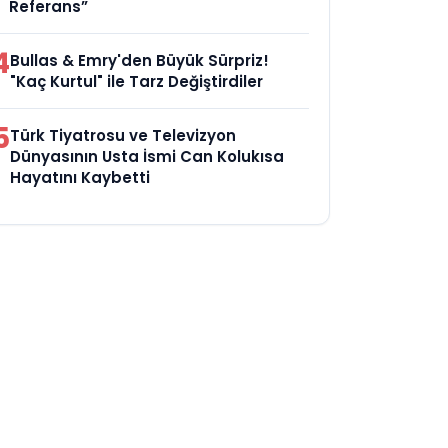
Referans”
4
Bullas & Emry'den Büyük Sürpriz!
"Kaç Kurtul" ile Tarz Değiştirdiler
5
Türk Tiyatrosu ve Televizyon
Dünyasının Usta İsmi Can Kolukısa
Hayatını Kaybetti