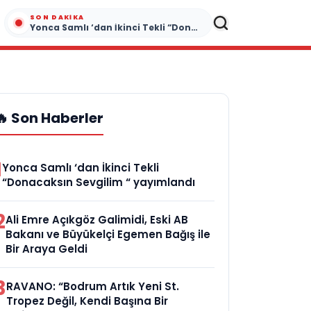
SON DAKIKA
Yonca Samlı ‘dan İkinci Tekli “Donacaksın Sevgilim “ yayımlandı
🔥 Son Haberler
1
Yonca Samlı ‘dan İkinci Tekli
“Donacaksın Sevgilim “ yayımlandı
2
Ali Emre Açıkgöz Galimidi, Eski AB
Bakanı ve Büyükelçi Egemen Bağış ile
Bir Araya Geldi
3
RAVANO: “Bodrum Artık Yeni St.
Tropez Değil, Kendi Başına Bir