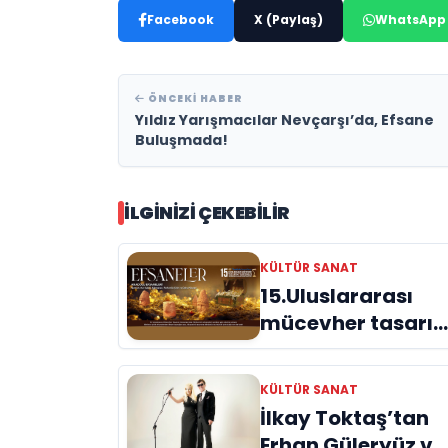
Facebook
X (Paylaş)
WhatsApp
ÖNCEKI HABER
Yıldız Yarışmacılar Nevçarşı’da, Efsane
Buluşmada!
İLGINIZI ÇEKEBILIR
KÜLTÜR SANAT
15.Uluslararası
mücevher tasarı
yarışmasının
finalistleri belli
KÜLTÜR SANAT
oldu
İlkay Toktaş’tan
Erhan Güleryüz ve