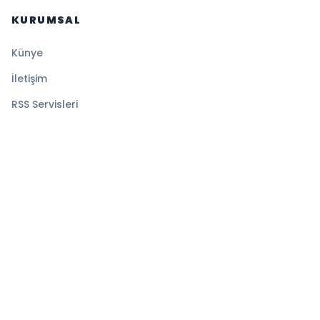
KURUMSAL
Künye
İletişim
RSS Servisleri
YASAL
Gizlilik Politikası
Kullanım Şartları
Çerez Politikası
© 2026 Gazete Tan. Tüm hakları saklıdır.