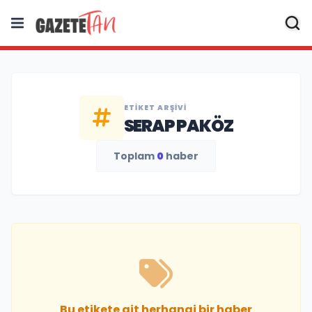
ETIKET ARŞIVI
SERAP PAKÖZ
Toplam
0
haber
Bu etikete ait herhangi bir haber