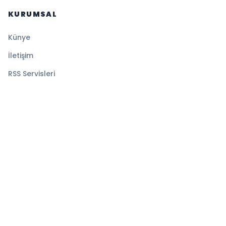
KURUMSAL
Künye
İletişim
RSS Servisleri
YASAL
Gizlilik Politikası
Kullanım Şartları
Çerez Politikası
© 2026 Gazete Tan. Tüm hakları saklıdır.