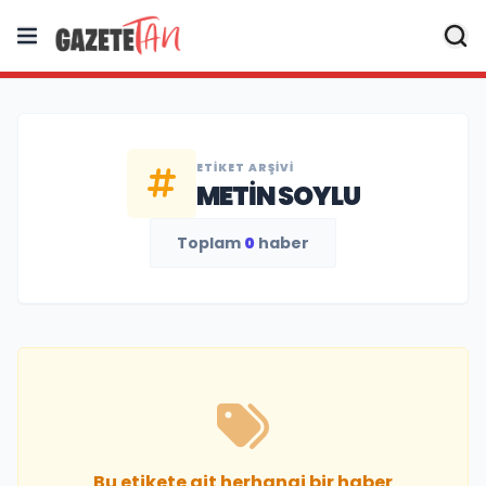
ETIKET ARŞIVI
METIN SOYLU
Toplam
0
haber
Bu etikete ait herhangi bir haber