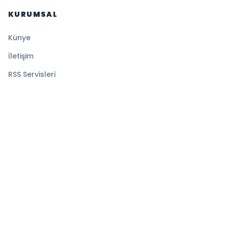
KURUMSAL
Künye
İletişim
RSS Servisleri
YASAL
Gizlilik Politikası
Kullanım Şartları
Çerez Politikası
© 2026 Gazete Tan. Tüm hakları saklıdır.