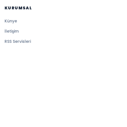
KURUMSAL
Künye
İletişim
RSS Servisleri
YASAL
Gizlilik Politikası
Kullanım Şartları
Çerez Politikası
© 2026 Gazete Tan. Tüm hakları saklıdır.