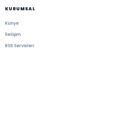
KURUMSAL
Künye
İletişim
RSS Servisleri
YASAL
Gizlilik Politikası
Kullanım Şartları
Çerez Politikası
© 2026 Gazete Tan. Tüm hakları saklıdır.