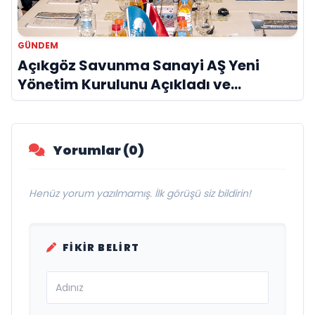
GÜNDEM
Açıkgöz Savunma Sanayi AŞ Yeni
Yönetim Kurulunu Açıkladı ve
Savunma Sanayinde Küresel Vizyon
Vurgusu
Yorumlar (0)
Henüz yorum yazılmamış. İlk görüşü siz bildirin!
FIKIR BELIRT