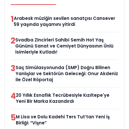
1
Arabesk müziğin sevilen sanatçısı Cansever
59 yaşında yaşamını yitirdi
2
Svadba Zincirleri Sahibi Semih Hot Yaş
Gününü Sanat ve Cemiyet Dünyasının Ünlü
İsimleriyle Kutladı!
3
Saç Simülasyonunda (SMP) Doğru Bilinen
Yanlışlar ve Sektörün Geleceği: Onur Akdeniz
ile Özel Röportaj
4
20 Yıllık Esnaflık Tecrübesiyle Kızıltepe'ye
Yeni Bir Marka Kazandırdı
5
M Lisa ve Dolu Kadehi Ters Tut’tan Yeni İş
Birliği: “Vişne”