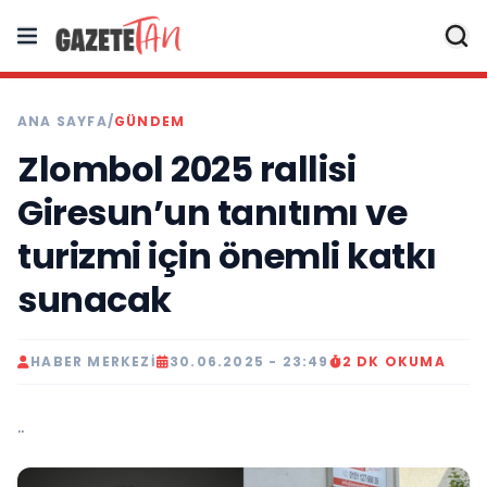
ANA SAYFA
/
GÜNDEM
Zlombol 2025 rallisi
Giresun’un tanıtımı ve
turizmi için önemli katkı
sunacak
HABER MERKEZI
30.06.2025 - 23:49
2 DK OKUMA
..