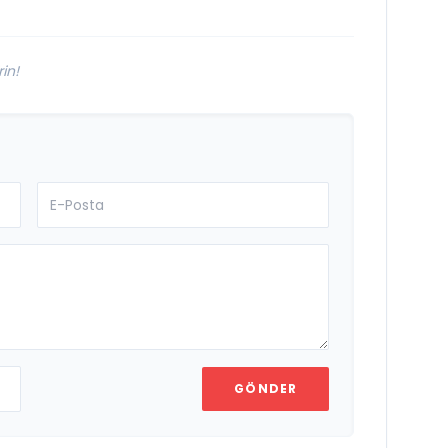
in!
GÖNDER