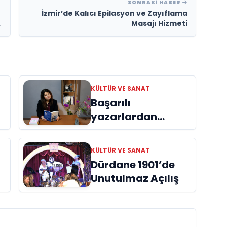
SONRAKI HABER
İzmir’de Kalıcı Epilasyon ve Zayıflama
Masajı Hizmeti
KÜLTÜR VE SANAT
Başarılı
yazarlardan
Azime Savaş’tan
başucu kitabı
KÜLTÜR VE SANAT
ı
“Emanet”
Dürdane 1901’de
raflardaki yerini
Unutulmaz Açılış
aldı