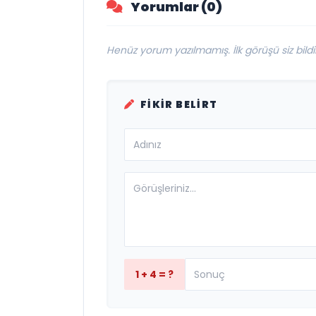
Yorumlar (0)
Henüz yorum yazılmamış. İlk görüşü siz bildir
FIKIR BELIRT
1 + 4 = ?