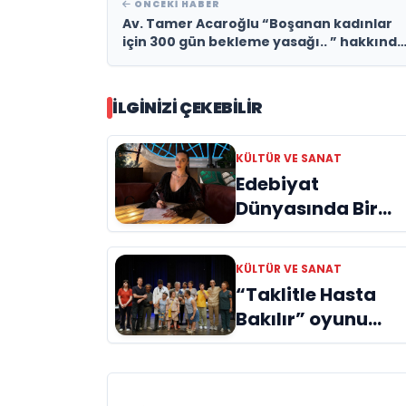
ÖNCEKI HABER
Av. Tamer Acaroğlu “Boşanan kadınlar
için 300 gün bekleme yasağı.. ” hakkında
önemli değerlendirmelerde bulundu.
İLGINIZI ÇEKEBILIR
KÜLTÜR VE SANAT
Edebiyat
Dünyasında Bir
Genç Deha
Doğuyor: Dilruba
KÜLTÜR VE SANAT
Engin ve Zift Karas
“Taklitle Hasta
Evreni ‘AVENOİR’
Bakılır” oyunu
engelleri sanatla
aştı