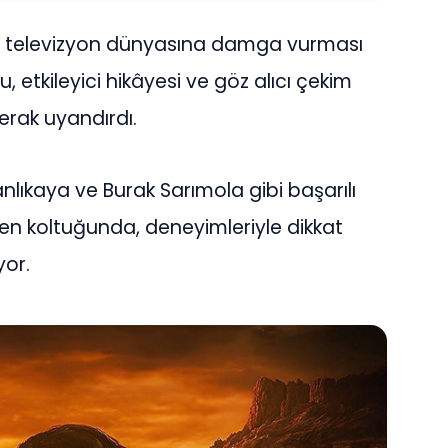
k televizyon dünyasına damga vurması
 etkileyici hikâyesi ve göz alıcı çekim
erak uyandırdı.
lıkaya ve Burak Sarımola gibi başarılı
men koltuğunda, deneyimleriyle dikkat
yor.