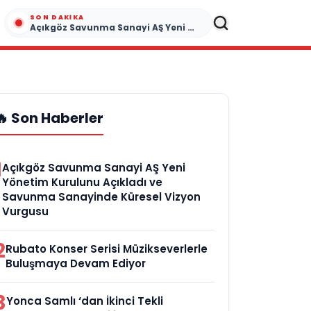
SON DAKIKA
Açıkgöz Savunma Sanayi AŞ Yeni Yönetim Kurulunu Açıkladı ve Savunma Sanayinde Küresel Vizyon Vurgusu
🔥 Son Haberler
1
Açıkgöz Savunma Sanayi AŞ Yeni
Yönetim Kurulunu Açıkladı ve
Savunma Sanayinde Küresel Vizyon
Vurgusu
2
Rubato Konser Serisi Müzikseverlerle
Buluşmaya Devam Ediyor
3
Yonca Samlı ‘dan İkinci Tekli