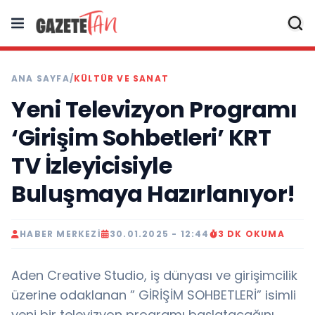
ANA SAYFA
/
KÜLTÜR VE SANAT
Yeni Televizyon Programı
‘Girişim Sohbetleri’ KRT
TV İzleyicisiyle
Buluşmaya Hazırlanıyor!
HABER MERKEZI
30.01.2025 - 12:44
3 DK OKUMA
Aden Creative Studio, iş dünyası ve girişimcilik
üzerine odaklanan ” GİRİŞİM SOHBETLERİ” isimli
yeni bir televizyon programı başlatacağını