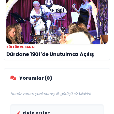
KÜLTÜR VE SANAT
Dürdane 1901’de Unutulmaz Açılış
Yorumlar (0)
Henüz yorum yazılmamış. İlk görüşü siz bildirin!
FIKIR BELIRT