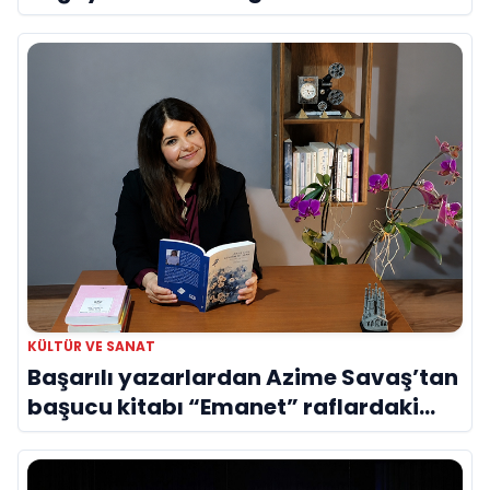
Evreni ‘AVENOİR’
KÜLTÜR VE SANAT
Başarılı yazarlardan Azime Savaş’tan
başucu kitabı “Emanet” raflardaki
yerini aldı