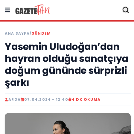
ANA SAYFA
/
GÜNDEM
Yasemin Uludoğan’dan
hayran olduğu sanatçıya
doğum gününde sürprizli
şarkı
ARDA
07.04.2024 - 12:40
4 DK OKUMA