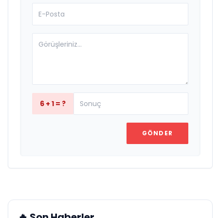
6 + 1 = ?
GÖNDER
🔥 Son Haberler