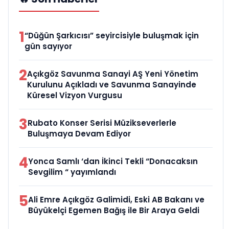
1
“Düğün Şarkıcısı” seyircisiyle buluşmak için
gün sayıyor
2
Açıkgöz Savunma Sanayi AŞ Yeni Yönetim
Kurulunu Açıkladı ve Savunma Sanayinde
Küresel Vizyon Vurgusu
3
Rubato Konser Serisi Müzikseverlerle
Buluşmaya Devam Ediyor
4
Yonca Samlı ‘dan İkinci Tekli “Donacaksın
Sevgilim “ yayımlandı
5
Ali Emre Açıkgöz Galimidi, Eski AB Bakanı ve
Büyükelçi Egemen Bağış ile Bir Araya Geldi