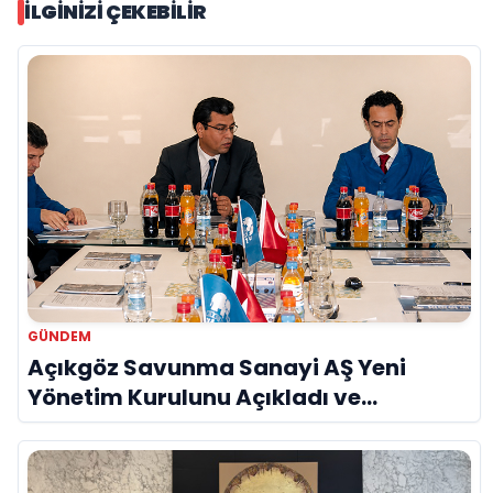
İLGINIZI ÇEKEBILIR
GÜNDEM
Açıkgöz Savunma Sanayi AŞ Yeni
Yönetim Kurulunu Açıkladı ve
Savunma Sanayinde Küresel Vizyon
Vurgusu