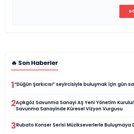
G
🔥 Son Haberler
1
“Düğün Şarkıcısı” seyircisiyle buluşmak için gün sa
2
Açıkgöz Savunma Sanayi AŞ Yeni Yönetim Kurulun
Savunma Sanayinde Küresel Vizyon Vurgusu
3
Rubato Konser Serisi Müzikseverlerle Buluşmaya