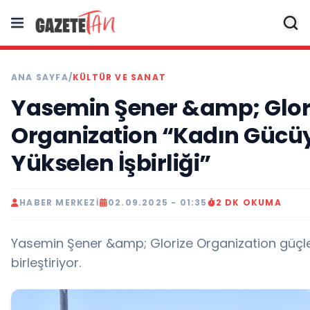
ANA SAYFA
/
KÜLTÜR VE SANAT
Yasemin Şener &amp; Glor
Organization “Kadın Gücü
Yükselen İşbirliği”
HABER MERKEZI
02.09.2025 - 01:35
2 DK OKUMA
Yasemin Şener &amp; Glorize Organization güçle
birleştiriyor.