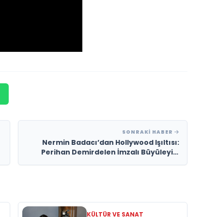
SONRAKI HABER
Nermin Badacı’dan Hollywood Işıltısı:
Perihan Demirdelen İmzalı Büyüleyici
Tasarım!
KÜLTÜR VE SANAT