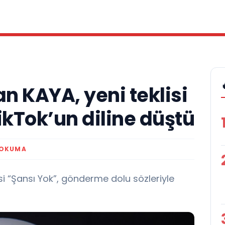
an KAYA, yeni teklisi
ikTok’un diline düştü
 OKUMA
isi “Şansı Yok”, gönderme dolu sözleriyle