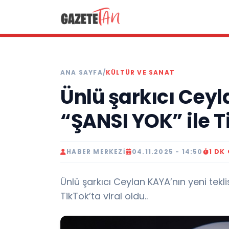
ANA SAYFA
/
KÜLTÜR VE SANAT
Ünlü şarkıcı Ceyl
“ŞANSI YOK” ile T
HABER MERKEZI
04.11.2025 - 14:50
1 DK
Ünlü şarkıcı Ceylan KAYA’nın yeni tekl
TikTok’ta viral oldu..