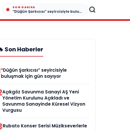
SON DAKIKA
“Düğün Şarkıcısı” seyircisiyle buluşmak için gün sayıyor
🔥 Son Haberler
1
“Düğün Şarkıcısı” seyircisiyle
buluşmak için gün sayıyor
2
Açıkgöz Savunma Sanayi AŞ Yeni
Yönetim Kurulunu Açıkladı ve
Savunma Sanayinde Küresel Vizyon
Vurgusu
3
Rubato Konser Serisi Müzikseverlerle