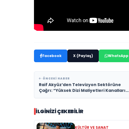
Facebook
X (Paylaş)
WhatsApp
ÖNCEKI HABER
Raif Akyüz’den Televizyon Sektörüne
Çağrı: “Yüksek Dizi Maliyetleri Kanalları
Zorluyor”
İLGINIZI ÇEKEBILIR
KÜLTÜR VE SANAT