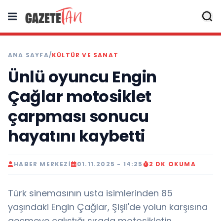
ANA SAYFA
/
KÜLTÜR VE SANAT
Ünlü oyuncu Engin
Çağlar motosiklet
çarpması sonucu
hayatını kaybetti
HABER MERKEZI
01.11.2025 - 14:25
2 DK OKUMA
Türk sinemasının usta isimlerinden 85
yaşındaki Engin Çağlar, Şişli'de yolun karşısına
geçmeye çalıştığı sırada motosikletin