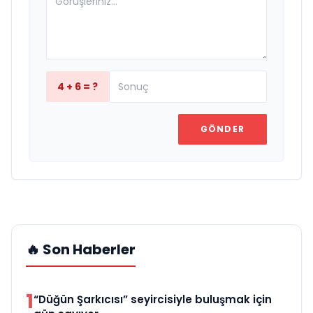
4 + 6 = ?
GÖNDER
🔥 Son Haberler
1
“Düğün Şarkıcısı” seyircisiyle buluşmak için