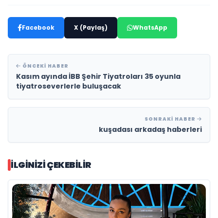
Facebook
X (Paylaş)
WhatsApp
ÖNCEKI HABER
Kasım ayında İBB Şehir Tiyatroları 35 oyunla
tiyatroseverlerle buluşacak
SONRAKI HABER
kuşadası arkadaş haberleri
İLGINIZI ÇEKEBILIR