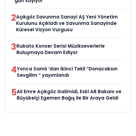
gün sayıyor
2
Açıkgöz Savunma Sanayi AŞ Yeni Yönetim
Kurulunu Açıkladı ve Savunma Sanayinde
Küresel Vizyon Vurgusu
3
Rubato Konser Serisi Müzikseverlerle
Buluşmaya Devam Ediyor
4
Yonca Samlı ‘dan İkinci Tekli “Donacaksın
Sevgilim “ yayımlandı
5
Ali Emre Açıkgöz Galimidi, Eski AB Bakanı ve
Büyükelçi Egemen Bağış ile Bir Araya Geldi