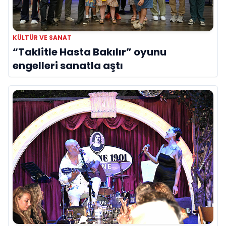
KÜLTÜR VE SANAT
“Taklitle Hasta Bakılır” oyunu
engelleri sanatla aştı