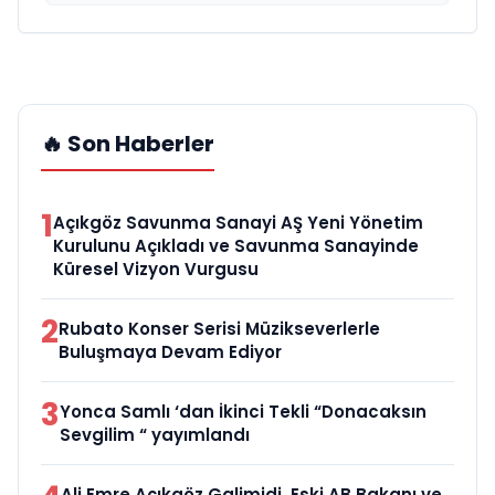
🔥 Son Haberler
1
Açıkgöz Savunma Sanayi AŞ Yeni Yönetim
Kurulunu Açıkladı ve Savunma Sanayinde
Küresel Vizyon Vurgusu
2
Rubato Konser Serisi Müzikseverlerle
Buluşmaya Devam Ediyor
3
Yonca Samlı ‘dan İkinci Tekli “Donacaksın
Sevgilim “ yayımlandı
Ali Emre Açıkgöz Galimidi, Eski AB Bakanı ve