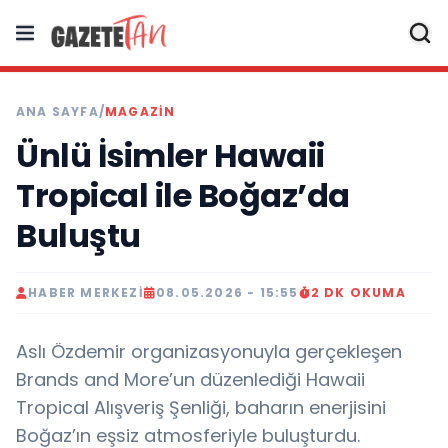
ANA SAYFA
/
MAGAZİN
Ünlü İsimler Hawaii
Tropical ile Boğaz’da
Buluştu
HABER MERKEZI
08.05.2026 - 15:55
2 DK OKUMA
Aslı Özdemir organizasyonuyla gerçekleşen
Brands and More’un düzenlediği Hawaii
Tropical Alışveriş Şenliği, baharın enerjisini
Boğaz’ın eşsiz atmosferiyle buluşturdu.