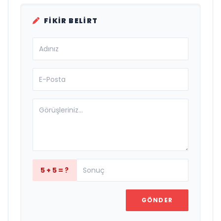
FIKIR BELIRT
5 + 5 = ?
GÖNDER