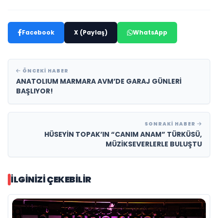
Facebook
X (Paylaş)
WhatsApp
ÖNCEKI HABER
ANATOLIUM MARMARA AVM’DE GARAJ GÜNLERİ
BAŞLIYOR!
SONRAKI HABER
HÜSEYİN TOPAK’IN “CANIM ANAM” TÜRKÜSÜ,
MÜZİKSEVERLERLE BULUŞTU
İLGINIZI ÇEKEBILIR