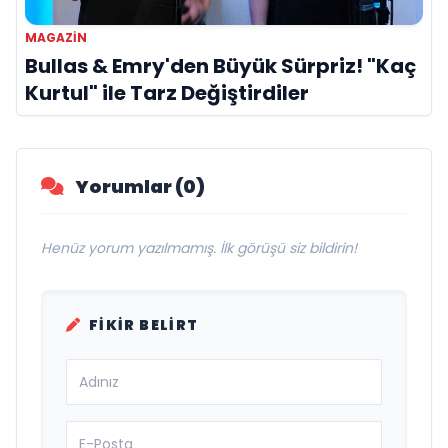
MAGAZİN
Bullas & Emry'den Büyük Sürpriz! "Kaç
Kurtul" ile Tarz Değiştirdiler
Yorumlar (0)
Henüz yorum yazılmamış. İlk görüşü siz bildirin!
FIKIR BELIRT