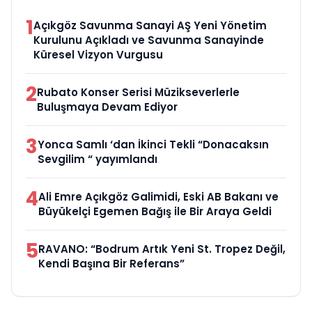
1
Açıkgöz Savunma Sanayi AŞ Yeni Yönetim
Kurulunu Açıkladı ve Savunma Sanayinde
Küresel Vizyon Vurgusu
2
Rubato Konser Serisi Müzikseverlerle
Buluşmaya Devam Ediyor
3
Yonca Samlı ‘dan İkinci Tekli “Donacaksın
Sevgilim “ yayımlandı
4
Ali Emre Açıkgöz Galimidi, Eski AB Bakanı ve
Büyükelçi Egemen Bağış ile Bir Araya Geldi
5
RAVANO: “Bodrum Artık Yeni St. Tropez Değil,
Kendi Başına Bir Referans”