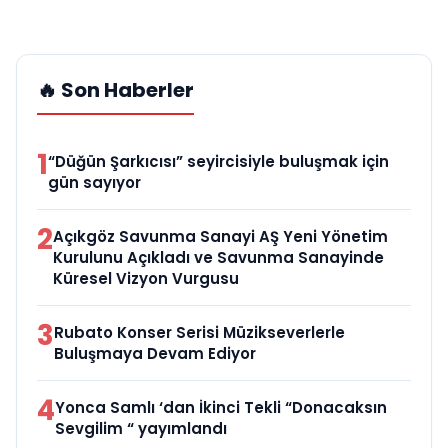
🔥 Son Haberler
1
“Düğün Şarkıcısı” seyircisiyle buluşmak için
gün sayıyor
2
Açıkgöz Savunma Sanayi AŞ Yeni Yönetim
Kurulunu Açıkladı ve Savunma Sanayinde
Küresel Vizyon Vurgusu
3
Rubato Konser Serisi Müzikseverlerle
Buluşmaya Devam Ediyor
4
Yonca Samlı ‘dan İkinci Tekli “Donacaksın
Sevgilim “ yayımlandı