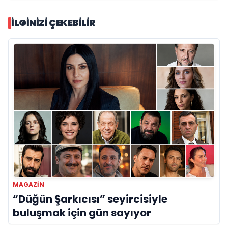
İLGINIZI ÇEKEBILIR
MAGAZİN
“Düğün Şarkıcısı” seyircisiyle
buluşmak için gün sayıyor