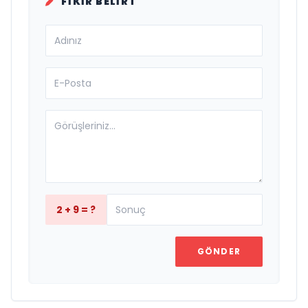
FIKIR BELIRT
2 + 9 = ?
GÖNDER