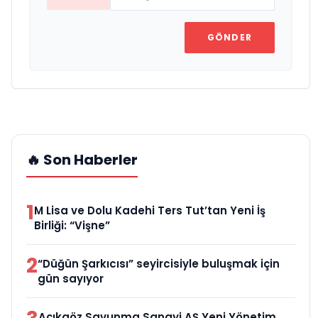
GÖNDER
🔥 Son Haberler
1
M Lisa ve Dolu Kadehi Ters Tut’tan Yeni İş
Birliği: “Vişne”
2
“Düğün Şarkıcısı” seyircisiyle buluşmak için
gün sayıyor
Açıkgöz Savunma Sanayi AŞ Yeni Yönetim