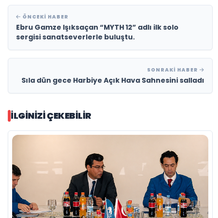
ÖNCEKI HABER
Ebru Gamze Işıksaçan “MYTH 12” adlı ilk solo
sergisi sanatseverlerle buluştu.
SONRAKI HABER
Sıla dün gece Harbiye Açık Hava Sahnesini salladı
İLGINIZI ÇEKEBILIR