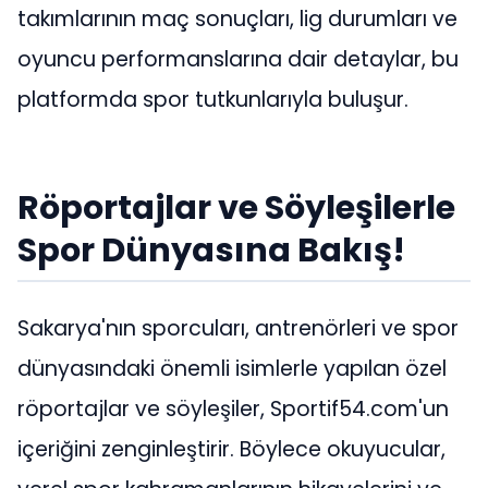
takımlarının maç sonuçları, lig durumları ve
oyuncu performanslarına dair detaylar, bu
platformda spor tutkunlarıyla buluşur.
Röportajlar ve Söyleşilerle
Spor Dünyasına Bakış!
Sakarya'nın sporcuları, antrenörleri ve spor
dünyasındaki önemli isimlerle yapılan özel
röportajlar ve söyleşiler, Sportif54.com'un
içeriğini zenginleştirir. Böylece okuyucular,