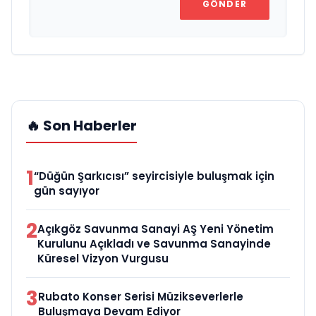
GÖNDER
🔥 Son Haberler
1
“Düğün Şarkıcısı” seyircisiyle buluşmak için
gün sayıyor
2
Açıkgöz Savunma Sanayi AŞ Yeni Yönetim
Kurulunu Açıkladı ve Savunma Sanayinde
Küresel Vizyon Vurgusu
3
Rubato Konser Serisi Müzikseverlerle
Buluşmaya Devam Ediyor