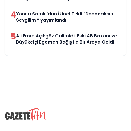
4
Yonca Samlı ‘dan İkinci Tekli “Donacaksın
Sevgilim “ yayımlandı
5
Ali Emre Açıkgöz Galimidi, Eski AB Bakanı ve
Büyükelçi Egemen Bağış ile Bir Araya Geldi