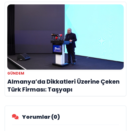
GÜNDEM
Almanya’da Dikkatleri Üzerine Çeken
Türk Firması: Taşyapı
Yorumlar (0)