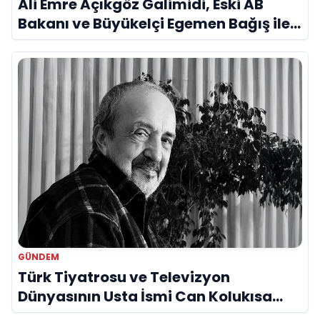
Ali Emre Açıkgöz Galimidi, Eski AB
Bakanı ve Büyükelçi Egemen Bağış ile
Bir Araya Geldi
GÜNDEM
Türk Tiyatrosu ve Televizyon
Dünyasının Usta İsmi Can Kolukısa
Hayatını Kaybetti