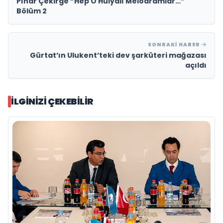
Pınar Çekirge “Hep O Hülyalı Melodramlar…”
Bölüm 2
SONRAKI HABER
Gürtat’ın Ulukent’teki dev şarküteri mağazası
açıldı
İLGINIZI ÇEKEBILIR