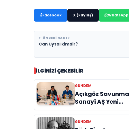
Facebook
X (Paylaş)
WhatsApp
ÖNCEKI HABER
Can Uysal kimdir?
İLGINIZI ÇEKEBILIR
GÜNDEM
Açıkgöz Savunm
Sanayi AŞ Yeni
Yönetim Kurulunu
Açıkladı ve
GÜNDEM
Savunma