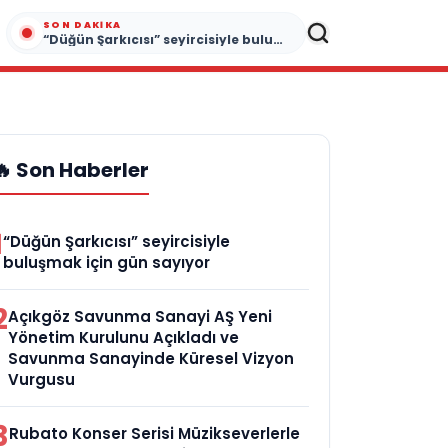
SON DAKIKA
“Düğün Şarkıcısı” seyircisiyle buluşmak için gün sayıyor
🔥 Son Haberler
1
“Düğün Şarkıcısı” seyircisiyle
buluşmak için gün sayıyor
2
Açıkgöz Savunma Sanayi AŞ Yeni
Yönetim Kurulunu Açıkladı ve
Savunma Sanayinde Küresel Vizyon
Vurgusu
3
Rubato Konser Serisi Müzikseverlerle