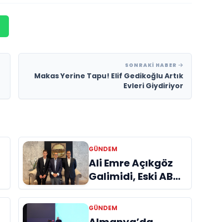
SONRAKI HABER
Makas Yerine Tapu! Elif Gedikoğlu Artık
Evleri Giydiriyor
GÜNDEM
a
Ali Emre Açıkgöz
Galimidi, Eski AB
Bakanı ve
Büyükelçi Egemen
GÜNDEM
Bağış ile Bir Araya
Almanya’da