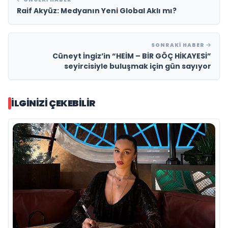
Raif Akyüz: Medyanın Yeni Global Aklı mı?
SONRAKI HABER
Cüneyt İngiz’in “HEİM – BİR GÖÇ HİKAYESİ”
seyircisiyle buluşmak için gün sayıyor
İLGINIZI ÇEKEBILIR