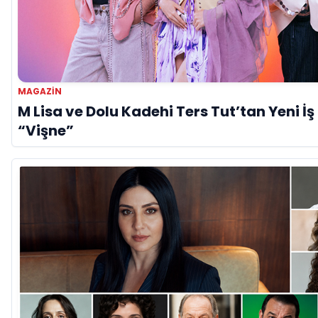
MAGAZİN
M Lisa ve Dolu Kadehi Ters Tut’tan Yeni İş B
“Vişne”