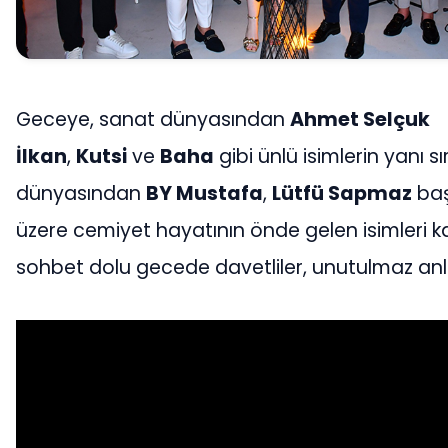
Geceye, sanat dünyasından
Ahmet Selçuk
İlkan
,
Kutsi
ve
Baha
gibi ünlü isimlerin yanı sı
dünyasından
BY Mustafa
,
Lütfü Sapmaz
baş
üzere cemiyet hayatının önde gelen isimleri kat
sohbet dolu gecede davetliler, unutulmaz anl