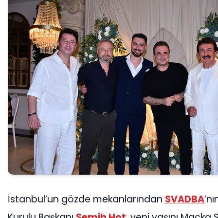
İstanbul’un gözde mekanlarından
SVADBA
’n
Kurulu Başkanı
Semih Hot
, yeni yaşını Maçka