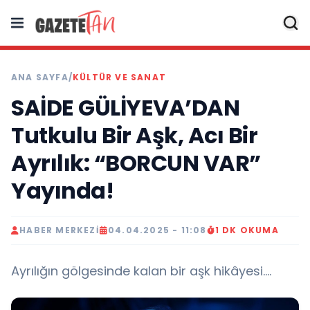
ANA SAYFA
/
KÜLTÜR VE SANAT
SAİDE GÜLİYEVA’DAN
Tutkulu Bir Aşk, Acı Bir
Ayrılık: “BORCUN VAR”
Yayında!
HABER MERKEZI
04.04.2025 - 11:08
1 DK OKUMA
Ayrılığın gölgesinde kalan bir aşk hikâyesi….