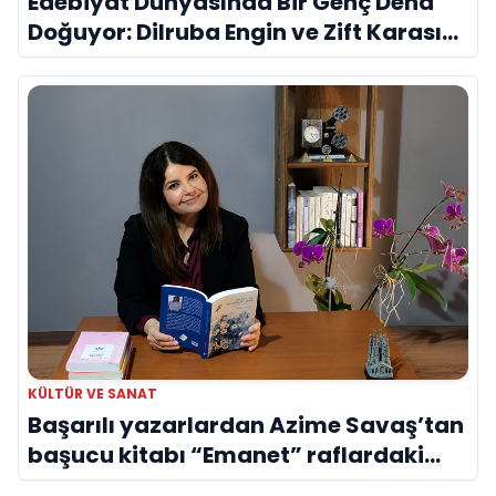
Edebiyat Dünyasında Bir Genç Deha
Doğuyor: Dilruba Engin ve Zift Karası
Evreni ‘AVENOİR’
KÜLTÜR VE SANAT
Başarılı yazarlardan Azime Savaş’tan
başucu kitabı “Emanet” raflardaki
yerini aldı