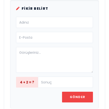
FIKIR BELIRT
4 + 2 = ?
GÖNDER