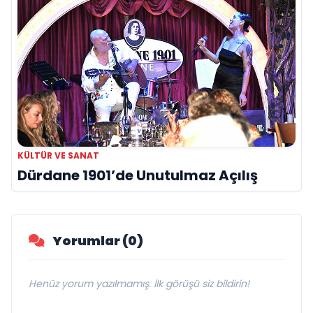
KÜLTÜR VE SANAT
Dürdane 1901’de Unutulmaz Açılış
Yorumlar (0)
Henüz yorum yazılmamış. İlk görüşü siz bildirin!