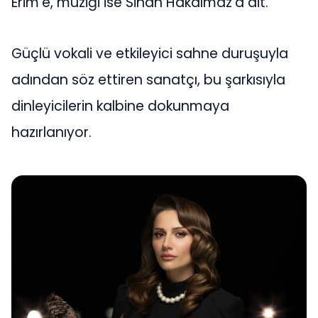
Erim’e, müziği ise Sinan Hakalmaz’a ait.
Güçlü vokali ve etkileyici sahne duruşuyla
adından söz ettiren sanatçı, bu şarkısıyla
dinleyicilerin kalbine dokunmaya
hazırlanıyor.