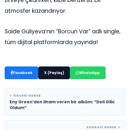
zirveye çıkarırken, klibe benzersiz bir
atmosfer kazandırıyor.
Saide Güliyeva’nın “Borcun Var” adlı single,
tüm dijital platformlarda yayında!
Facebook
X (Paylaş)
WhatsApp
ÖNCEKI HABER
Eny Green’den ilham veren bir albüm: “Deli Gibi
Oldum”
SONRAKI HABER