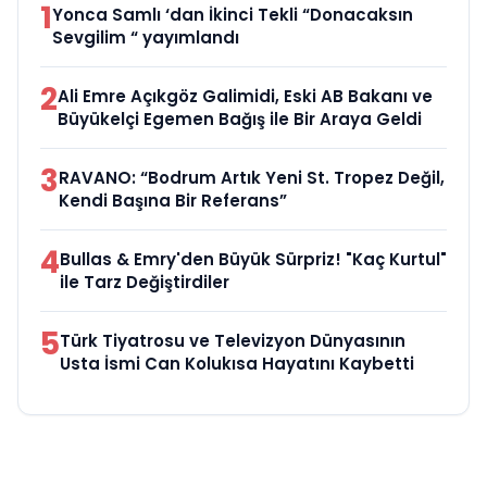
1
Yonca Samlı ‘dan İkinci Tekli “Donacaksın
Sevgilim “ yayımlandı
2
Ali Emre Açıkgöz Galimidi, Eski AB Bakanı ve
Büyükelçi Egemen Bağış ile Bir Araya Geldi
3
RAVANO: “Bodrum Artık Yeni St. Tropez Değil,
Kendi Başına Bir Referans”
4
Bullas & Emry'den Büyük Sürpriz! "Kaç Kurtul"
ile Tarz Değiştirdiler
5
Türk Tiyatrosu ve Televizyon Dünyasının
Usta İsmi Can Kolukısa Hayatını Kaybetti