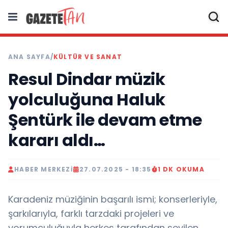
ANA SAYFA
/
KÜLTÜR VE SANAT
Resul Dindar müzik
yolculuğuna Haluk
Şentürk ile devam etme
kararı aldı…
HABER MERKEZI
27.07.2025 - 18:35
1 DK OKUMA
Karadeniz müziğinin başarılı ismi; konserleriyle,
şarkılarıyla, farklı tarzdaki projeleri ve
yorumculuğuyla herkes tarafından sevilen