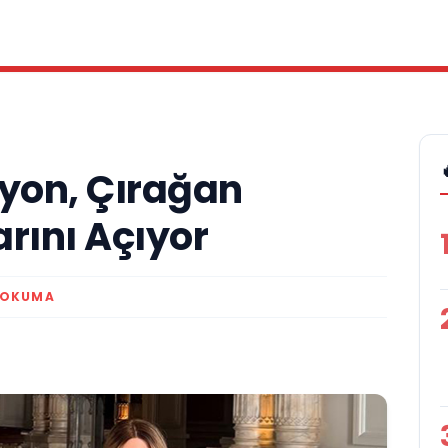
syon, Çırağan
rını Açıyor
 OKUMA