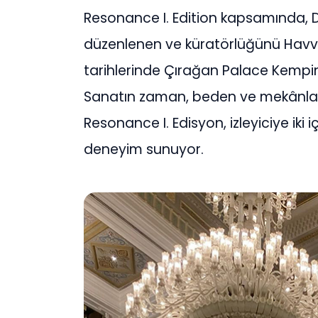
Resonance I. Edition kapsamında, D
düzenlenen ve küratörlüğünü Havva 
tarihlerinde Çırağan Palace Kempin
Sanatın zaman, beden ve mekânla k
Resonance I. Edisyon, izleyiciye iki 
deneyim sunuyor.