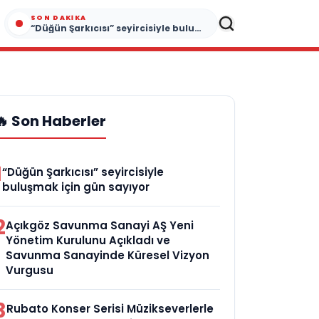
SON DAKIKA
“Düğün Şarkıcısı” seyircisiyle buluşmak için gün sayıyor
🔥 Son Haberler
1
“Düğün Şarkıcısı” seyircisiyle
buluşmak için gün sayıyor
2
Açıkgöz Savunma Sanayi AŞ Yeni
Yönetim Kurulunu Açıkladı ve
Savunma Sanayinde Küresel Vizyon
Vurgusu
3
Rubato Konser Serisi Müzikseverlerle