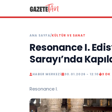
ANA SAYFA
/
KÜLTÜR VE SANAT
Resonance I. Edi
Sarayı’nda Kapıla
HABER MERKEZI
30.01.2026 - 12:10
3 DK
Resonance I.