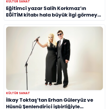
KÜLTÜR SANAT
Eğitimci yazar Salih Korkmaz’ın
EĞİTİM kitabı hala büyük ilgi görmeye
devam ediyor
KÜLTÜR SANAT
İlkay Toktaş’tan Erhan Güleryüz ve
Hüsnü Şenlendirici işbirliğiyle