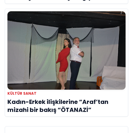
duygusal bir aşk manifestosu: “Deliler
Gibi”
KÜLTÜR SANAT
Kadın-Erkek ilişkilerine “Araf’tan
mizahi bir bakış “ÖTANAZİ”