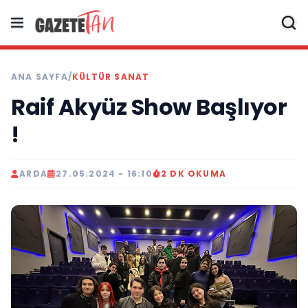
ANA SAYFA
/
KÜLTÜR SANAT
Raif Akyüz Show Başlıyor
!
ARDA
27.05.2024 - 16:10
2 DK OKUMA