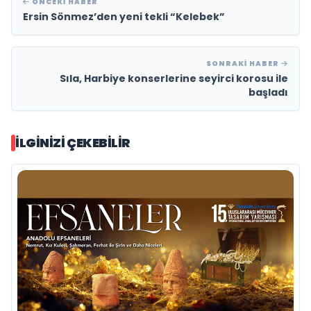
ÖNCEKI HABER
Ersin Sönmez’den yeni tekli “Kelebek”
SONRAKI HABER
Sıla, Harbiye konserlerine seyirci korosu ile
başladı
İLGINIZI ÇEKEBILIR