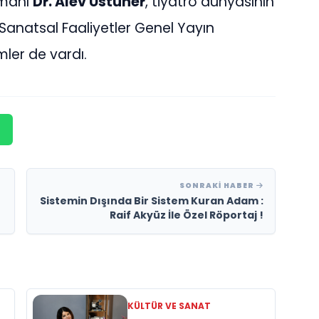
zmanı
Dr. Alev Üstüner
, tiyatro dünyasının
Sanatsal Faaliyetler Genel Yayın
imler de vardı.
SONRAKI HABER
Sistemin Dışında Bir Sistem Kuran Adam :
Raif Akyüz İle Özel Röportaj !
KÜLTÜR VE SANAT