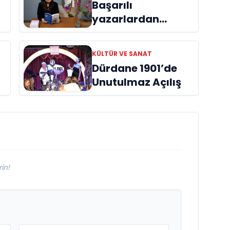
Başarılı
yazarlardan
Azime Savaş’tan
başucu kitabı
KÜLTÜR VE SANAT
ı
“Emanet”
Dürdane 1901’de
raflardaki yerini
Unutulmaz Açılış
aldı
in!