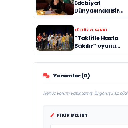
Edebiyat
Dünyasında Bir
Genç Deha
Doğuyor: Dilruba
KÜLTÜR VE SANAT
Engin ve Zift Karas
“Taklitle Hasta
Evreni ‘AVENOİR’
Bakılır” oyunu
engelleri sanatla
aştı
Yorumlar (0)
Henüz yorum yazılmamış. İlk görüşü siz bildir
FIKIR BELIRT