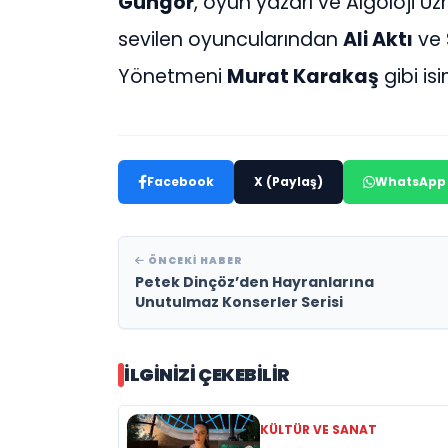
Güngör
, oyun yazarı ve Algoloji U
sevilen oyuncularından
Ali Aktı
ve 
Yönetmeni
Murat Karakaş
gibi is
Facebook
X (Paylaş)
WhatsApp
ÖNCEKI HABER
Petek Dinçöz’den Hayranlarına
Unutulmaz Konserler Serisi
İLGINIZI ÇEKEBILIR
KÜLTÜR VE SANAT