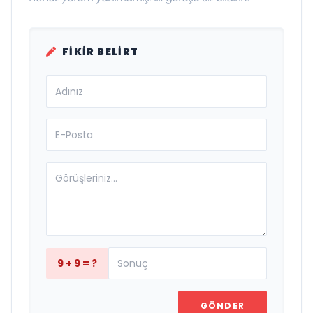
FIKIR BELIRT
9 + 9 = ?
GÖNDER