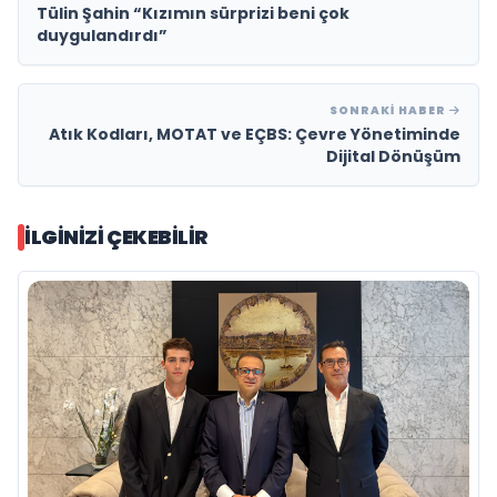
Tülin Şahin “Kızımın sürprizi beni çok
duygulandırdı”
SONRAKI HABER
Atık Kodları, MOTAT ve EÇBS: Çevre Yönetiminde
Dijital Dönüşüm
İLGINIZI ÇEKEBILIR