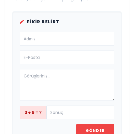
FIKIR BELIRT
3 + 9 = ?
GÖNDER