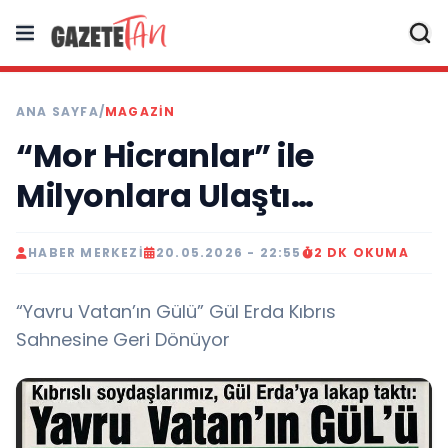
ANA SAYFA
/
MAGAZİN
“Mor Hicranlar” ile
Milyonlara Ulaştı…
HABER MERKEZI
20.05.2026 - 22:55
2 DK OKUMA
“Yavru Vatan’ın Gülü” Gül Erda Kıbrıs
Sahnesine Geri Dönüyor