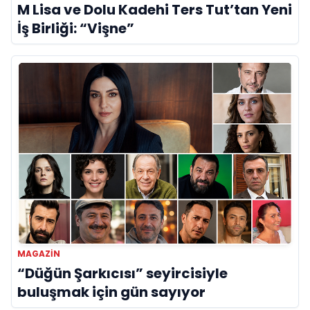
M Lisa ve Dolu Kadehi Ters Tut’tan Yeni
İş Birliği: “Vişne”
MAGAZİN
“Düğün Şarkıcısı” seyircisiyle
buluşmak için gün sayıyor