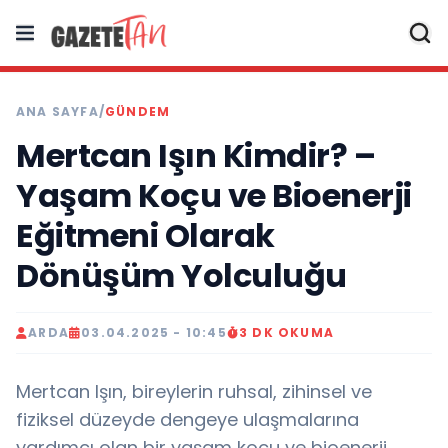
ANA SAYFA
/
GÜNDEM
Mertcan Işın Kimdir? –
Yaşam Koçu ve Bioenerji
Eğitmeni Olarak
Dönüşüm Yolculuğu
ARDA
03.04.2025 - 10:45
3 DK OKUMA
Mertcan Işın, bireylerin ruhsal, zihinsel ve
fiziksel düzeyde dengeye ulaşmalarına
yardımcı olan bir yaşam koçu ve bioenerji