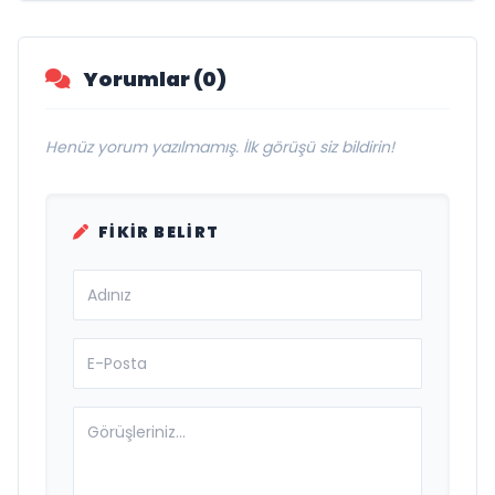
Savunma Sanayinde Küresel Vizyon
Vurgusu
Yorumlar (0)
Henüz yorum yazılmamış. İlk görüşü siz bildirin!
FIKIR BELIRT