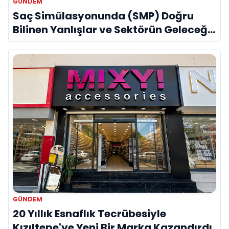
GÜNDEM
Saç Simülasyonunda (SMP) Doğru
Bilinen Yanlışlar ve Sektörün Geleceği:
Onur Akdeniz ile Özel Röportaj
GÜNDEM
20 Yıllık Esnaflık Tecrübesiyle
Kızıltepe'ye Yeni Bir Marka Kazandırdı