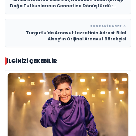
Doğa Tutkunlarının Cennetine Dönüştürdü :
ÖZKAN AT ÇİFTLİĞİ”
SONRAKI HABER
Turgutlu’da Arnavut Lezzetinin Adresi: Bilal
Alsaç’ın Orijinal Arnavut Börekçisi
İLGINIZI ÇEKEBILIR