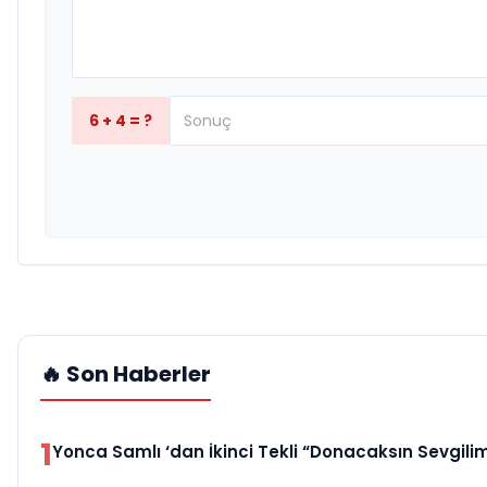
6 + 4 = ?
🔥 Son Haberler
1
Yonca Samlı ‘dan İkinci Tekli “Donacaksın Sevgili