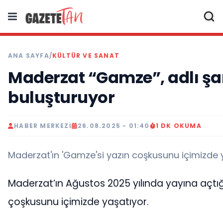
ANA SAYFA
/
KÜLTÜR VE SANAT
Maderzat “Gamze”, adlı şark
buluşturuyor
HABER MERKEZI
26.08.2025 - 01:40
1 DK OKUMA
Maderzat'ın 'Gamze'si yazın coşkusunu içimizde ya
Maderzat’ın Ağustos 2025 yılında yayına açtığı‘
çoşkusunu içimizde yaşatıyor.