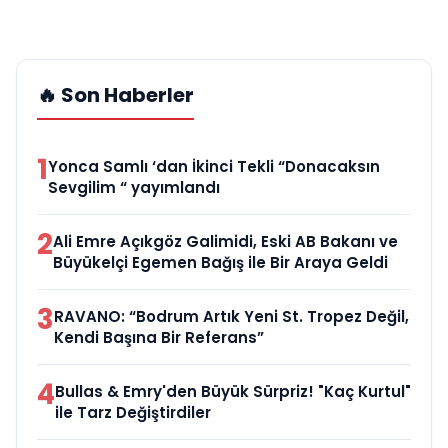
🔥 Son Haberler
1
Yonca Samlı ‘dan İkinci Tekli “Donacaksın
Sevgilim “ yayımlandı
2
Ali Emre Açıkgöz Galimidi, Eski AB Bakanı ve
Büyükelçi Egemen Bağış ile Bir Araya Geldi
3
RAVANO: “Bodrum Artık Yeni St. Tropez Değil,
Kendi Başına Bir Referans”
4
Bullas & Emry'den Büyük Sürpriz! "Kaç Kurtul"
ile Tarz Değiştirdiler