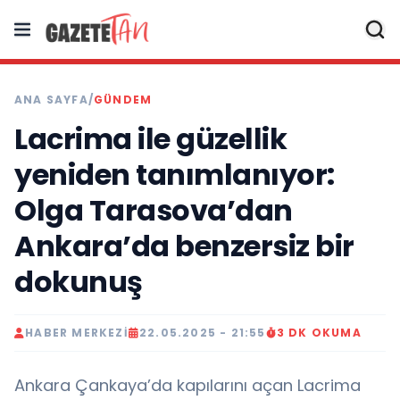
ANA SAYFA
/
GÜNDEM
Lacrima ile güzellik
yeniden tanımlanıyor:
Olga Tarasova’dan
Ankara’da benzersiz bir
dokunuş
HABER MERKEZI
22.05.2025 - 21:55
3 DK OKUMA
Ankara Çankaya’da kapılarını açan Lacrima