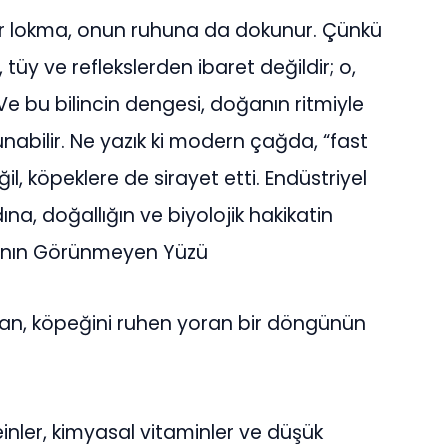
er lokma, onun ruhuna da dokunur. Çünkü
 tüy ve reflekslerden ibaret değildir; o,
 Ve bu bilincin dengesi, doğanın ritmiyle
nabilir. Ne yazık ki modern çağda, “fast
il, köpeklere de sirayet etti. Endüstriyel
na, doğallığın ve biyolojik hakikatin
anın Görünmeyen Yüzü
dan, köpeğini ruhen yoran bir döngünün
nler, kimyasal vitaminler ve düşük