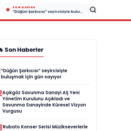
SON DAKIKA
“Düğün Şarkıcısı” seyircisiyle buluşmak için gün sayıyor
🔥 Son Haberler
1
“Düğün Şarkıcısı” seyircisiyle
buluşmak için gün sayıyor
2
Açıkgöz Savunma Sanayi AŞ Yeni
Yönetim Kurulunu Açıkladı ve
Savunma Sanayinde Küresel Vizyon
Vurgusu
3
Rubato Konser Serisi Müzikseverlerle