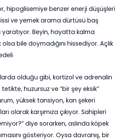
r, hipoglisemiye benzer enerji düşüşleri
” hissi ve yemek arama dürtüsü baş
ü yaratıyor. Beyin, hayatta kalma
olsa bile doymadığını hissediyor. Açlık
deli
larda olduğu gibi, kortizol ve adrenalin
i tetikte, huzursuz ve “bir şey eksik”
urum, yüksek tansiyon, kan şekeri
arı olarak karşımıza çıkıyor. Sahipleri
emiyor?” diye sorarken, aslında köpek
ımasını gösteriyor. Oysa davranış, bir