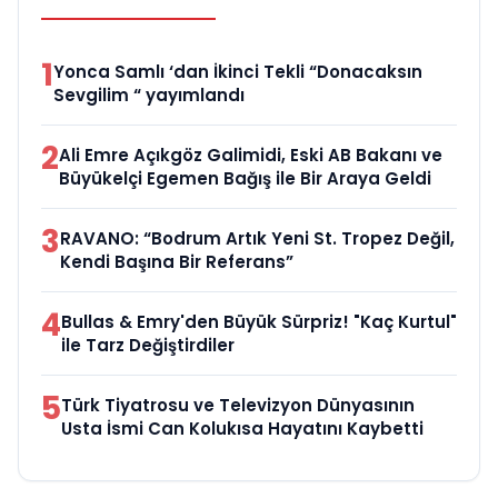
1
Yonca Samlı ‘dan İkinci Tekli “Donacaksın
Sevgilim “ yayımlandı
2
Ali Emre Açıkgöz Galimidi, Eski AB Bakanı ve
Büyükelçi Egemen Bağış ile Bir Araya Geldi
3
RAVANO: “Bodrum Artık Yeni St. Tropez Değil,
Kendi Başına Bir Referans”
4
Bullas & Emry'den Büyük Sürpriz! "Kaç Kurtul"
ile Tarz Değiştirdiler
5
Türk Tiyatrosu ve Televizyon Dünyasının
Usta İsmi Can Kolukısa Hayatını Kaybetti