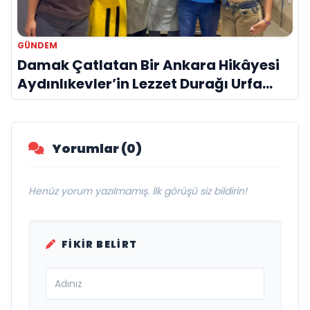
GÜNDEM
Damak Çatlatan Bir Ankara Hikâyesi
Aydınlıkevler’in Lezzet Durağı Urfa
Damak
Yorumlar (0)
Henüz yorum yazılmamış. İlk görüşü siz bildirin!
FIKIR BELIRT