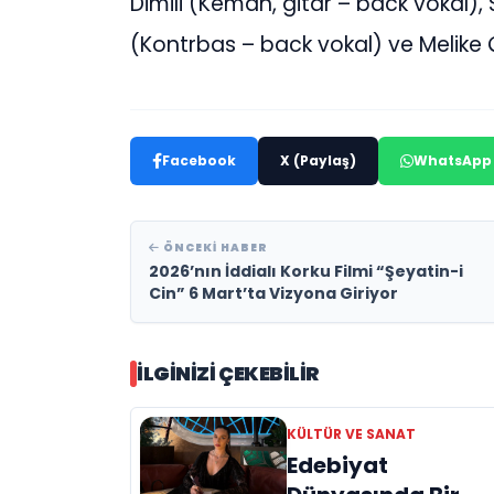
Dimili (Keman, gitar – back vokal),
(Kontrbas – back vokal) ve Melike Ç
Facebook
X (Paylaş)
WhatsApp
ÖNCEKI HABER
2026’nın İddialı Korku Filmi “Şeyatin-i
Cin” 6 Mart’ta Vizyona Giriyor
İLGINIZI ÇEKEBILIR
KÜLTÜR VE SANAT
Edebiyat