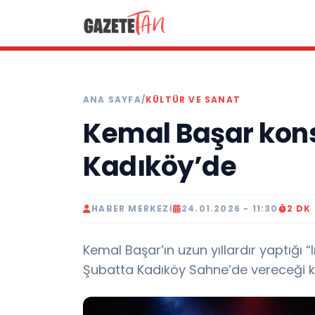
ANA SAYFA
/
KÜLTÜR VE SANAT
Kemal Başar kons
Kadıköy’de
HABER MERKEZI
24.01.2026 - 11:30
2 DK
Kemal Başar’ın uzun yıllardır yaptığı “
Şubatta Kadıköy Sahne’de vereceği ko