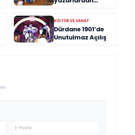
yazarlardan
Azime Savaş’tan
başucu kitabı
KÜLTÜR VE SANAT
ı
“Emanet”
Dürdane 1901’de
raflardaki yerini
Unutulmaz Açılış
aldı
in!