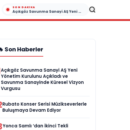
SON DAKIKA
Açıkgöz Savunma Sanayi AŞ Yeni Yönetim Kurulunu Açıkladı ve Savunma Sanayinde Küresel Vizyon Vurgusu
🔥 Son Haberler
1
Açıkgöz Savunma Sanayi AŞ Yeni
Yönetim Kurulunu Açıkladı ve
Savunma Sanayinde Küresel Vizyon
Vurgusu
2
Rubato Konser Serisi Müzikseverlerle
Buluşmaya Devam Ediyor
3
Yonca Samlı ‘dan İkinci Tekli