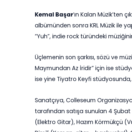
Kemal Başar
‘ın Kalan Müzik’ten çı
albümünden sonra KRL Müzik ile yapt
“Yuh”, indie rock türündeki müziğini
Üçlemenin son şarkısı, sözü ve müzi
Maymundan Az İridir” için ise stüdyo
ise yine Tiyatro Keyfi stüdyosunda,
Sanatçıya, Colleseum Organizasyon
tarafından satışa sunulan 4 Şubat 
(Elektro Gitar), Hazım Körmükçü (V