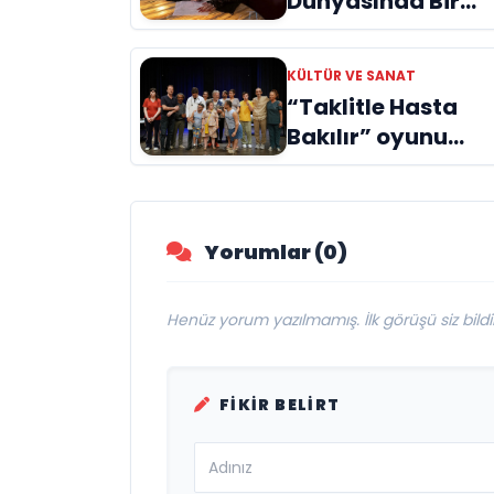
Dünyasında Bir
Genç Deha
Doğuyor: Dilruba
KÜLTÜR VE SANAT
Engin ve Zift Karas
“Taklitle Hasta
Evreni ‘AVENOİR’
Bakılır” oyunu
engelleri sanatla
aştı
Yorumlar (0)
Henüz yorum yazılmamış. İlk görüşü siz bildir
FIKIR BELIRT