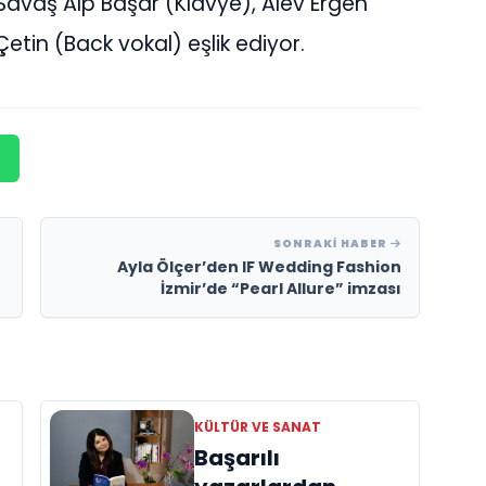
 Savaş Alp Başar (Klavye), Alev Ergen
etin (Back vokal) eşlik ediyor.
SONRAKI HABER
Ayla Ölçer’den IF Wedding Fashion
İzmir’de “Pearl Allure” imzası
KÜLTÜR VE SANAT
Başarılı