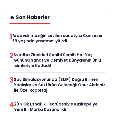
🔥 Son Haberler
1
Arabesk müziğin sevilen sanatçısı Cansever
59 yaşında yaşamını yitirdi
2
Svadba Zincirleri Sahibi Semih Hot Yaş
Gününü Sanat ve Cemiyet Dünyasının Ünlü
İsimleriyle Kutladı!
3
Saç Simülasyonunda (SMP) Doğru Bilinen
Yanlışlar ve Sektörün Geleceği: Onur Akdeniz
ile Özel Röportaj
4
20 Yıllık Esnaflık Tecrübesiyle Kızıltepe'ye
Yeni Bir Marka Kazandırdı