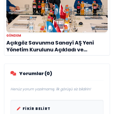
GÜNDEM
Açıkgöz Savunma Sanayi AŞ Yeni
Yönetim Kurulunu Açıkladı ve
Savunma Sanayinde Küresel Vizyon
Vurgusu
Yorumlar (0)
Henüz yorum yazılmamış. İlk görüşü siz bildirin!
FIKIR BELIRT