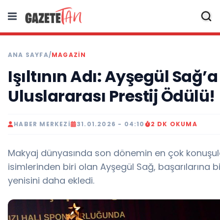
ANA SAYFA
/
MAGAZİN
Işıltının Adı: Ayşegül Sağ’a
Uluslararası Prestij Ödülü!
HABER MERKEZI
31.01.2026 - 04:10
2 DK OKUMA
Makyaj dünyasında son dönemin en çok konuşu
isimlerinden biri olan Ayşegül Sağ, başarılarına bi
yenisini daha ekledi.