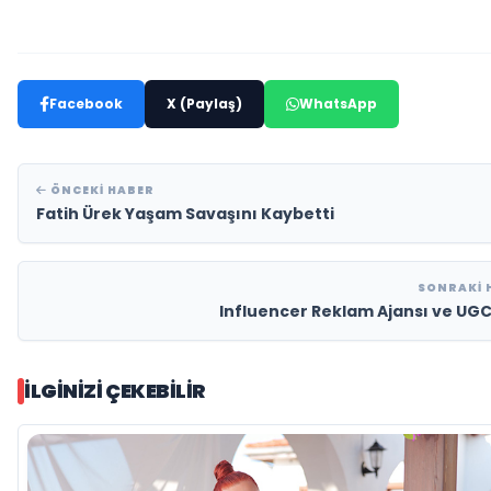
Facebook
X (Paylaş)
WhatsApp
ÖNCEKI HABER
Fatih Ürek Yaşam Savaşını Kaybetti
SONRAKI 
Influencer Reklam Ajansı ve UGC
İLGINIZI ÇEKEBILIR