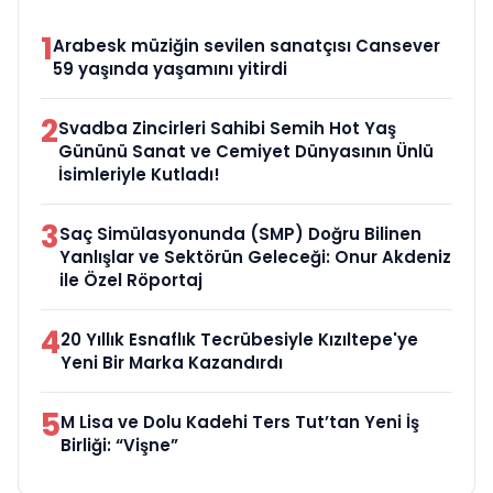
1
Arabesk müziğin sevilen sanatçısı Cansever
59 yaşında yaşamını yitirdi
2
Svadba Zincirleri Sahibi Semih Hot Yaş
Gününü Sanat ve Cemiyet Dünyasının Ünlü
İsimleriyle Kutladı!
3
Saç Simülasyonunda (SMP) Doğru Bilinen
Yanlışlar ve Sektörün Geleceği: Onur Akdeniz
ile Özel Röportaj
4
20 Yıllık Esnaflık Tecrübesiyle Kızıltepe'ye
Yeni Bir Marka Kazandırdı
5
M Lisa ve Dolu Kadehi Ters Tut’tan Yeni İş
Birliği: “Vişne”