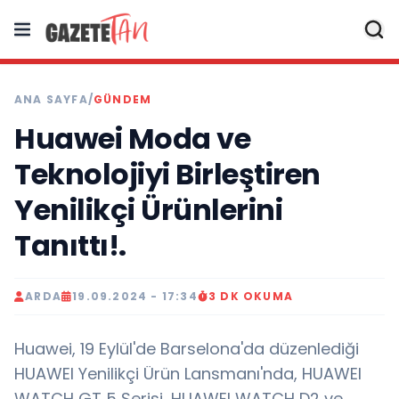
ANA SAYFA
/
GÜNDEM
Huawei Moda ve
Teknolojiyi Birleştiren
Yenilikçi Ürünlerini
Tanıttı!.
ARDA
19.09.2024 - 17:34
3 DK OKUMA
Huawei, 19 Eylül'de Barselona'da düzenlediği
HUAWEI Yenilikçi Ürün Lansmanı'nda, HUAWEI
WATCH GT 5 Serisi, HUAWEI WATCH D2 ve