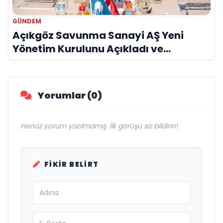
GÜNDEM
Açıkgöz Savunma Sanayi AŞ Yeni
Yönetim Kurulunu Açıkladı ve
Savunma Sanayinde Küresel Vizyon
Vurgusu
Yorumlar (0)
Henüz yorum yazılmamış. İlk görüşü siz bildirin!
FIKIR BELIRT