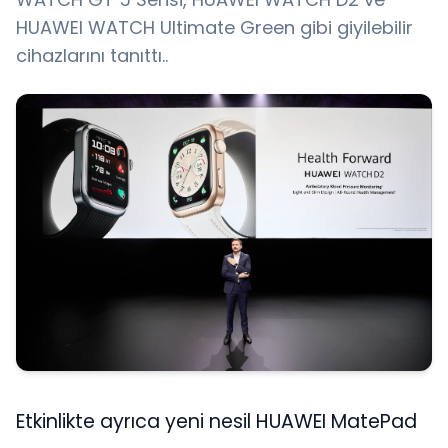
HUAWEI WATCH Ultimate Green gibi giyilebilir
cihazlarını tanıttı..
Etkinlikte ayrıca yeni nesil HUAWEI MatePad