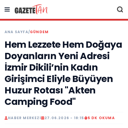
ANA SAYFA
/
GÜNDEM
Hem Lezzete Hem Doğaya
Doyanların Yeni Adresi
İzmir Dikili’nin Kadın
Girişimci Eliyle Büyüyen
Huzur Rotası "Akten
Camping Food"
HABER MERKEZI
27.06.2026 - 18:15
5 DK OKUMA