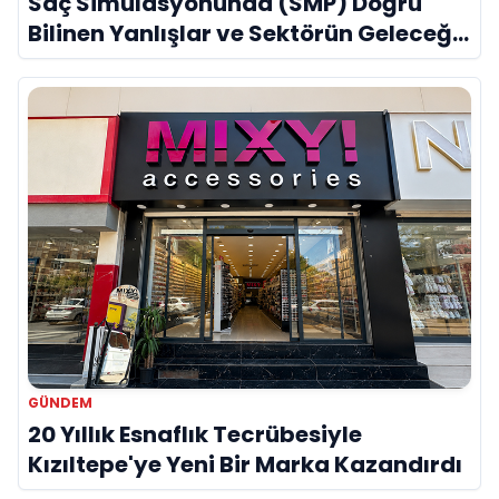
Saç Simülasyonunda (SMP) Doğru
Bilinen Yanlışlar ve Sektörün Geleceği:
Onur Akdeniz ile Özel Röportaj
GÜNDEM
20 Yıllık Esnaflık Tecrübesiyle
Kızıltepe'ye Yeni Bir Marka Kazandırdı