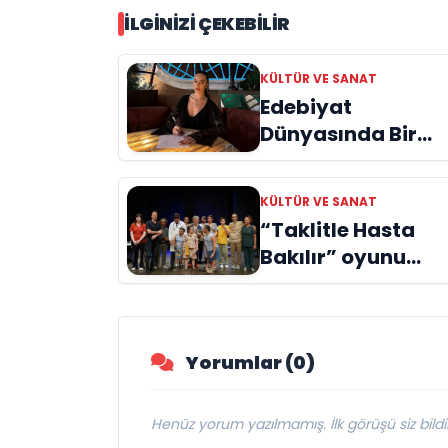
İLGINIZI ÇEKEBILIR
KÜLTÜR VE SANAT
Edebiyat
Dünyasında Bir
Genç Deha
Doğuyor: Dilruba
KÜLTÜR VE SANAT
Engin ve Zift Karas
“Taklitle Hasta
Evreni ‘AVENOİR’
Bakılır” oyunu
engelleri sanatla
aştı
Yorumlar (0)
Henüz yorum yazılmamış. İlk görüşü siz bildir