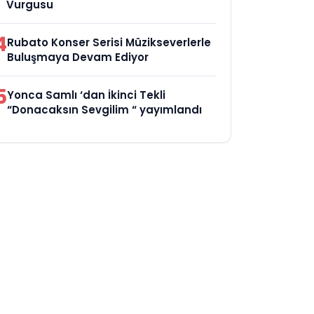
Vurgusu
4
Rubato Konser Serisi Müzikseverlerle
Buluşmaya Devam Ediyor
5
Yonca Samlı ‘dan İkinci Tekli
“Donacaksın Sevgilim “ yayımlandı