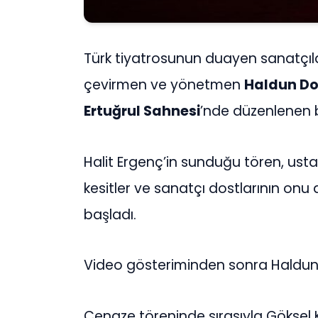
Türk tiyatrosunun duayen sanatçıla
çevirmen ve yönetmen
Haldun D
Ertuğrul Sahnesi
’nde düzenlenen b
Halit Ergenç’in sunduğu tören, usta
kesitler ve sanatçı dostlarının onu 
başladı.
Video gösteriminden sonra Haldun 
Cenaze töreninde sırasıyla Göksel Ko