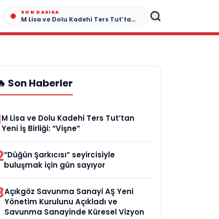
SON DAKIKA
M Lisa ve Dolu Kadehi Ters Tut’tan Yeni İş Birliği: “Vişne”
🔥 Son Haberler
1
M Lisa ve Dolu Kadehi Ters Tut’tan
Yeni İş Birliği: “Vişne”
2
“Düğün Şarkıcısı” seyircisiyle
buluşmak için gün sayıyor
3
Açıkgöz Savunma Sanayi AŞ Yeni
Yönetim Kurulunu Açıkladı ve
Savunma Sanayinde Küresel Vizyon