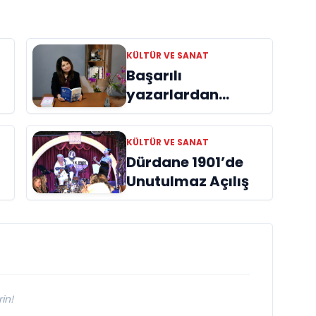
KÜLTÜR VE SANAT
Başarılı
yazarlardan
Azime Savaş’tan
başucu kitabı
KÜLTÜR VE SANAT
ı
“Emanet”
Dürdane 1901’de
raflardaki yerini
Unutulmaz Açılış
aldı
in!