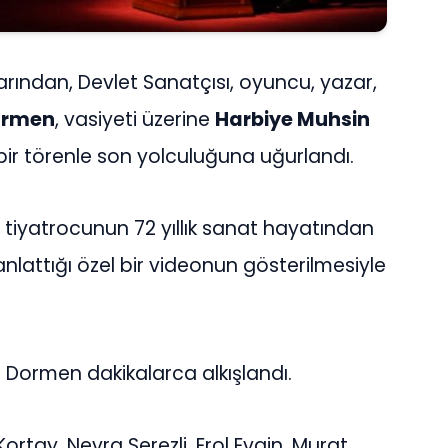
rından, Devlet Sanatçısı, oyuncu, yazar,
ormen
, vasiyeti üzerine
Harbiye Muhsin
ir törenle son yolculuğuna uğurlandı.
 tiyatrocunun 72 yıllık sanat hayatından
anlattığı özel bir videonun gösterilmesiyle
Dormen dakikalarca alkışlandı.
rtay, Nevra Serezli, Erol Evgin, Murat