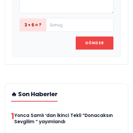
3 + 6 = ?
GÖNDER
🔥 Son Haberler
1
Yonca Samlı ‘dan İkinci Tekli “Donacaksın
Sevgilim “ yayımlandı