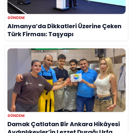
GÜNDEM
Almanya’da Dikkatleri Üzerine Çeken
Türk Firması: Taşyapı
GÜNDEM
Damak Çatlatan Bir Ankara Hikâyesi
Aydınlıkevler’in Lezzet Durağı Urfa