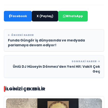
Facebook
X (Paylaş)
WhatsApp
ÖNCEKI HABER
Funda Güngör iş dünyasında ve medyada
parlamaya devam ediyor!
SONRAKI HABER
Ünlü DJ Hüseyin Dönmez’den Yeni Hit: Vakit Çok
Geç
İLGINIZI ÇEKEBILIR