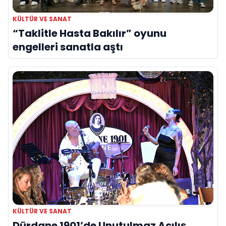
KÜLTÜR VE SANAT
“Taklitle Hasta Bakılır” oyunu
engelleri sanatla aştı
KÜLTÜR VE SANAT
Dürdane 1901’de Unutulmaz Açılış