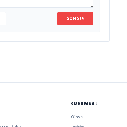
GÖNDER
KURUMSAL
Künye
e son dakika