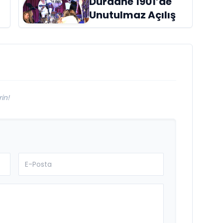
Dürdane 1901’de
raflardaki yerini
Unutulmaz Açılış
aldı
in!