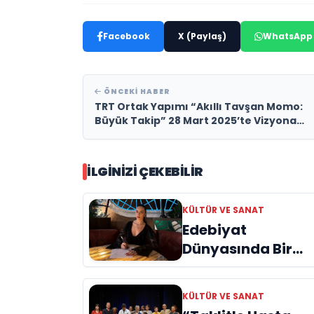
Facebook
X (Paylaş)
WhatsApp
ÖNCEKI HABER
TRT Ortak Yapımı “Akıllı Tavşan Momo:
Büyük Takip” 28 Mart 2025’te Vizyona
Girecek
İLGINIZI ÇEKEBILIR
KÜLTÜR VE SANAT
Edebiyat
Dünyasında Bir
Genç Deha
Doğuyor: Dilruba
KÜLTÜR VE SANAT
Engin ve Zift Karas