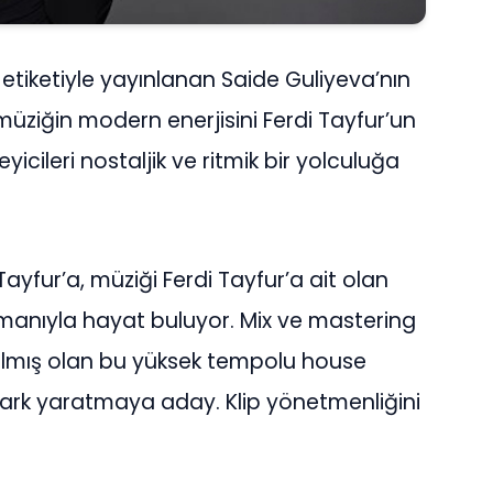
ik etiketiyle yayınlanan Saide Guliyeva’nın
 müziğin modern enerjisini Ferdi Tayfur’un
eyicileri nostaljik ve ritmik bir yolculuğa
Tayfur’a, müziği Ferdi Tayfur’a ait olan
jmanıyla hayat buluyor. Mix ve mastering
pılmış olan bu yüksek tempolu house
 fark yaratmaya aday. Klip yönetmenliğini