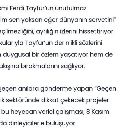
ismi Ferdi Tayfur’un unutulmaz
eyim sen yoksan eğer dünyanın servetini”
lmezliğini, ayrılığın izlerini hissettiriyor.
larıyla Tayfur’un derinlikli sözlerini
em duygusal bir özlem yaşatıyor hem de
akışına bırakmalarını sağlıyor.
da geçen anılara gönderme yapan “Geçen
üzik sektöründe dikkat çekecek projeler
n bu heyecan verici çalışması, 8 Kasım
 dinleyicilerle buluşuyor.