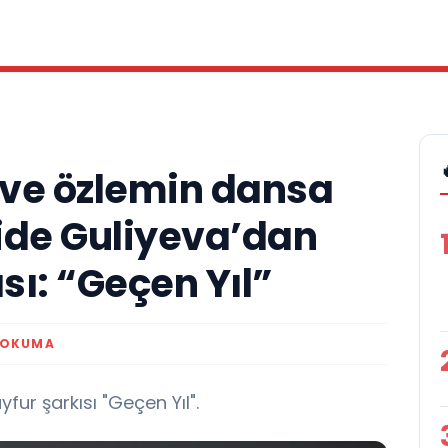
k ve özlemin dansa
ide Guliyeva’dan
sı: “Geçen Yıl”
 OKUMA
yfur şarkısı "Geçen Yıl".