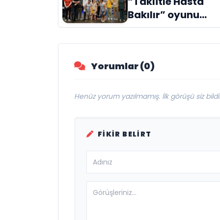
“Taklitle Hasta
Evreni ‘AVENOİR’
Bakılır” oyunu
engelleri sanatla
aştı
Yorumlar (0)
Henüz yorum yazılmamış. İlk görüşü siz bildir
FIKIR BELIRT