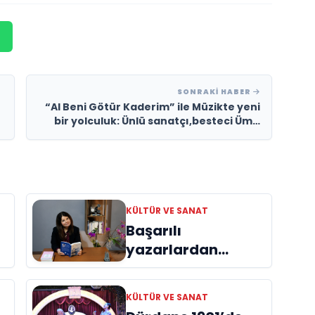
SONRAKI HABER
“Al Beni Götür Kaderim” ile Müzikte yeni
bir yolculuk: Ünlü sanatçı,besteci Ümit
Pamukçu’dan yüreklere dokunan bir
şarkı!
KÜLTÜR VE SANAT
Başarılı
yazarlardan
Azime Savaş’tan
başucu kitabı
KÜLTÜR VE SANAT
ı
“Emanet”