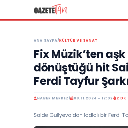
ANA SAYFA
/
KÜLTÜR VE SANAT
Fix Müzik’ten aş
dönüştüğü hit Sa
Ferdi Tayfur Şarkı
HABER MERKEZI
08.11.2024 - 12:02
2 DK
Saide Guliyeva’dan iddialı bir Ferdi Ta