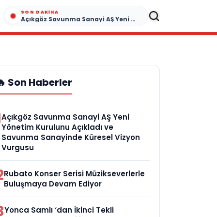
SON DAKIKA
Açıkgöz Savunma Sanayi AŞ Yeni Yönetim Kurulunu Açıkladı ve Savunma Sanayinde Küresel Vizyon Vurgusu
🔥 Son Haberler
1
Açıkgöz Savunma Sanayi AŞ Yeni
Yönetim Kurulunu Açıkladı ve
Savunma Sanayinde Küresel Vizyon
Vurgusu
2
Rubato Konser Serisi Müzikseverlerle
Buluşmaya Devam Ediyor
3
Yonca Samlı ‘dan İkinci Tekli